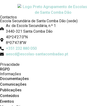
Contactos
Escola Secundária de Santa Comba Dão (sede)
Av. da Escola Secundária, n.º 1
3440-321 Santa Comba Dão
40º24'27.0''N
8º07'47.8''W
+351 232 880 050
aescd@escolas-santacombadao.pt
Privacidade
RGPD
Informações
Documentações
Comunicações
Publicações
Conteúdos
Eventos