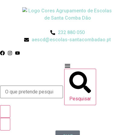
232 880 050
aescd@escolas-santacombadao.pt
Pesquisar