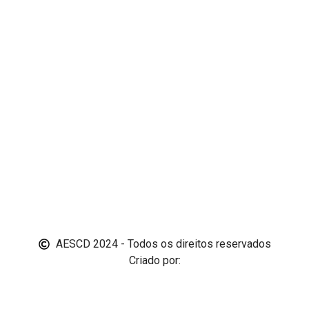
AESCD 2024 - Todos os direitos reservados
Criado por: