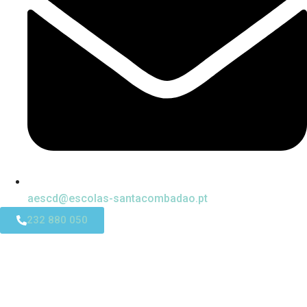
aescd@escolas-santacombadao.pt
232 880 050