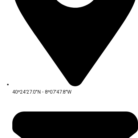
40º24'27.0''N - 8º07'47.8''W