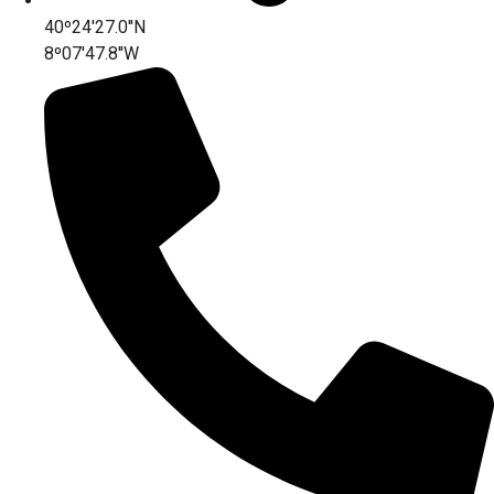
40º24'27.0''N
8º07'47.8''W