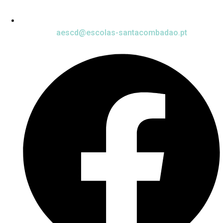
aescd@escolas-santacombadao.pt