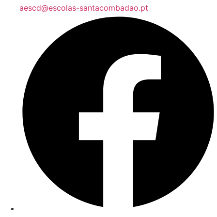
aescd@escolas-santacombadao.pt