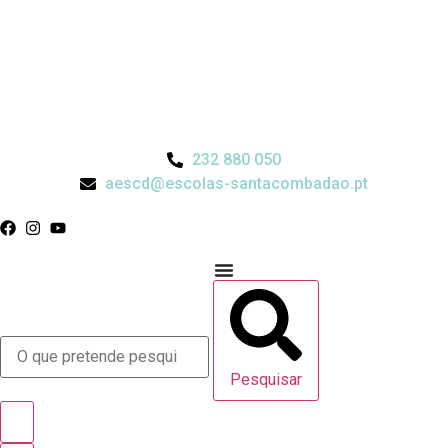
232 880 050
aescd@escolas-santacombadao.pt
Pesquisar