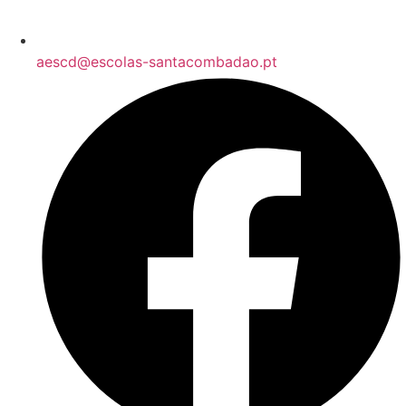
aescd@escolas-santacombadao.pt