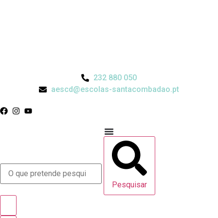
232 880 050
aescd@escolas-santacombadao.pt
Pesquisar