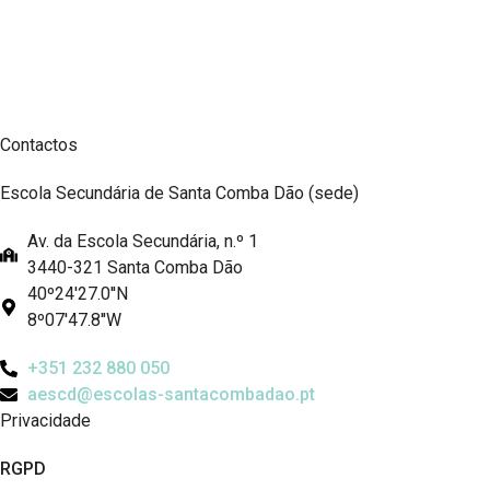
Contactos
Escola Secundária de Santa Comba Dão (sede)
Av. da Escola Secundária, n.º 1
3440-321 Santa Comba Dão
40º24'27.0''N
8º07'47.8''W
+351 232 880 050
aescd@escolas-santacombadao.pt
Privacidade
RGPD