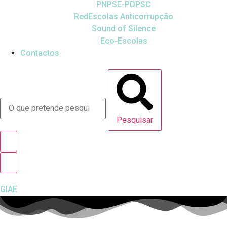
PNPSE-PDPSC
RedEscolas Anticorrupção
Sound of Silence
Eco-Escolas
Contactos
Pesquisar
GIAE