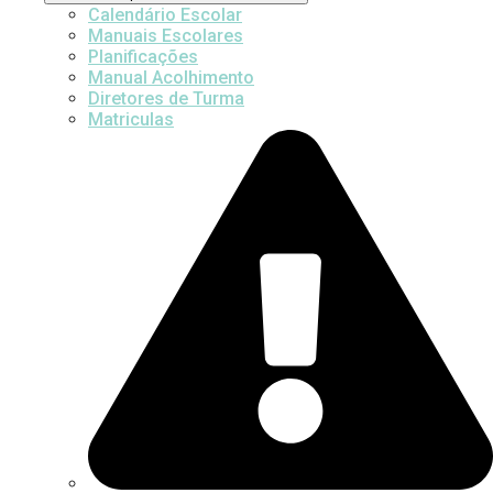
Calendário Escolar
Manuais Escolares
Planificações
Manual Acolhimento
Diretores de Turma
Matriculas