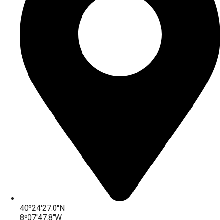
40º24'27.0''N
8º07'47.8''W