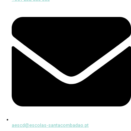
aescd@escolas-santacombadao.pt