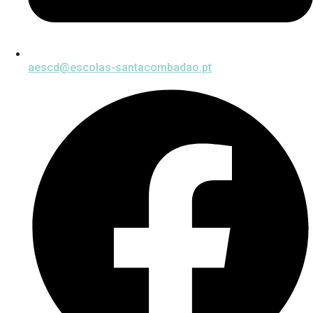
aescd@escolas-santacombadao.pt