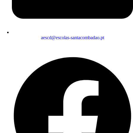
aescd@escolas-santacombadao.pt