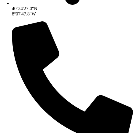
40º24'27.0''N
8º07'47.8''W