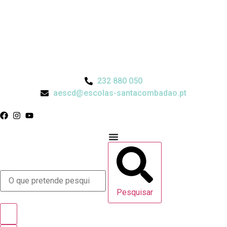
232 880 050
aescd@escolas-santacombadao.pt
Pesquisar