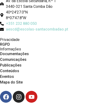
Av. da Escola Secundária, n.º 1
3440-321 Santa Comba Dão
40º24'27.0''N
8º07'47.8''W
+351 232 880 050
aescd@escolas-santacombadao.pt
Privacidade
RGPD
Informações
Documentações
Comunicações
Publicações
Conteúdos
Eventos
Mapa do Site