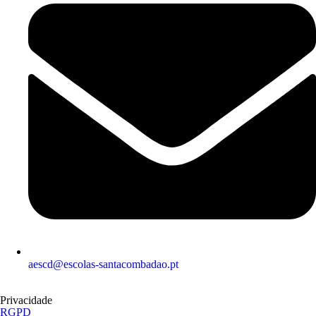
aescd@escolas-santacombadao.pt
Privacidade
RGPD