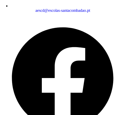
aescd@escolas-santacombadao.pt