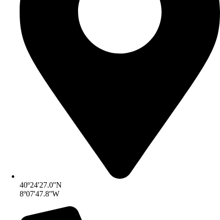
40º24'27.0''N
8º07'47.8''W