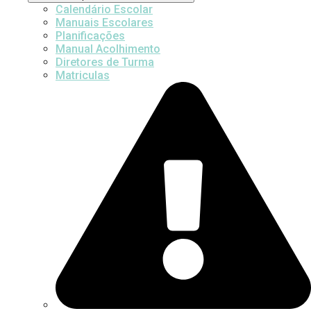
Calendário Escolar
Manuais Escolares
Planificações
Manual Acolhimento
Diretores de Turma
Matriculas