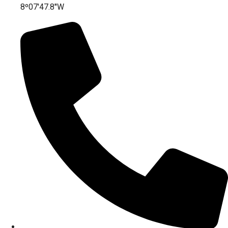
8º07'47.8''W