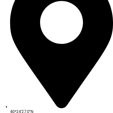
40º24'27.0''N