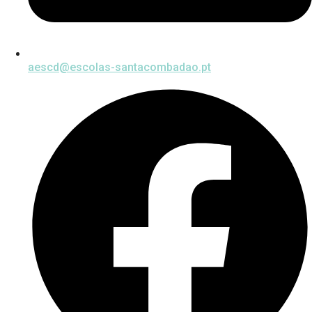
aescd@escolas-santacombadao.pt