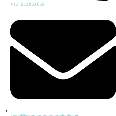
+351 232 880 050
aescd@escolas-santacombadao.pt