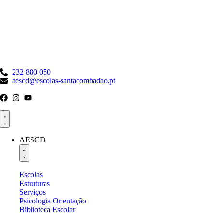
232 880 050
aescd@escolas-santacombadao.pt
AESCD
Escolas
Estruturas
Serviços
Psicologia Orientação
Biblioteca Escolar