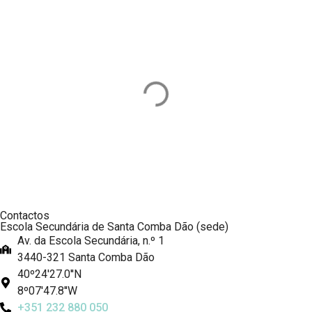
Contactos
Escola Secundária de Santa Comba Dão (sede)
Av. da Escola Secundária, n.º 1
3440-321 Santa Comba Dão
40º24'27.0''N
8º07'47.8''W
+351 232 880 050