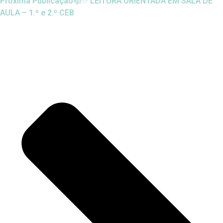
Próxima Publicação
📚✨ LEITURA ORIENTADA EM SALA DE
AULA – 1.º e 2.º CEB