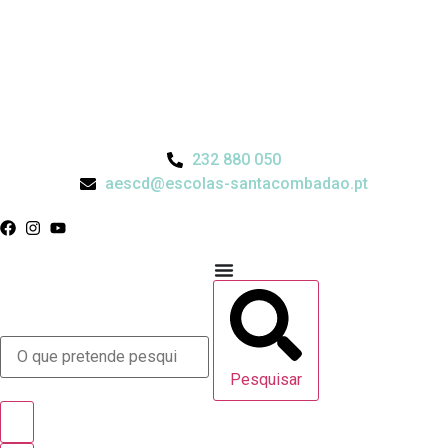
232 880 050
aescd@escolas-santacombadao.pt
Pesquisar