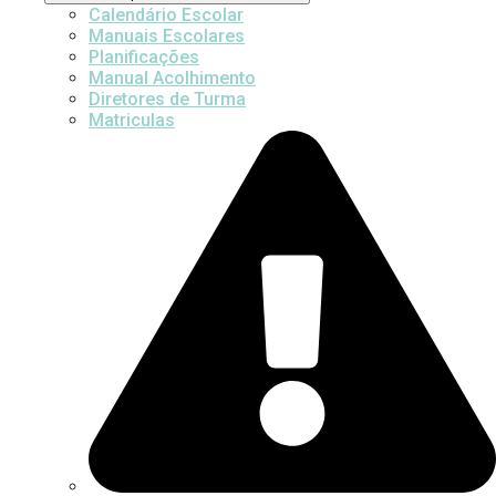
Calendário Escolar
Manuais Escolares
Planificações
Manual Acolhimento
Diretores de Turma
Matriculas