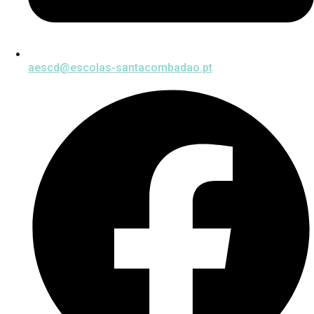
aescd@escolas-santacombadao.pt