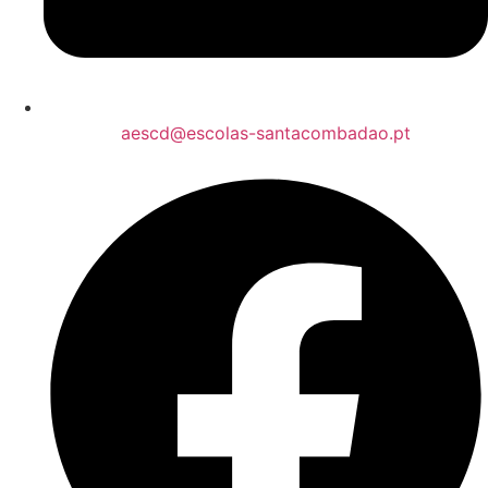
aescd@escolas-santacombadao.pt