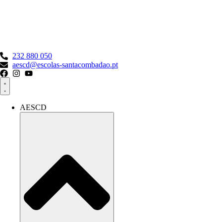
Pular
para
o
conteúdo
232 880 050
aescd@escolas-santacombadao.pt
AESCD