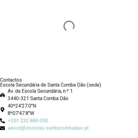
Contactos
Escola Secundária de Santa Comba Dão (sede)
Av. da Escola Secundária, n.º 1
3440-321 Santa Comba Dão
40º24'27.0''N
8º07'47.8''W
+351 232 880 050
aescd@escolas-santacombadao.pt