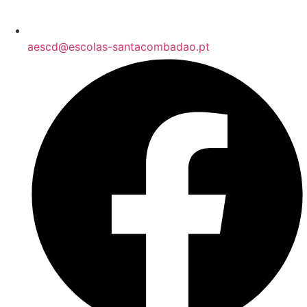
aescd@escolas-santacombadao.pt