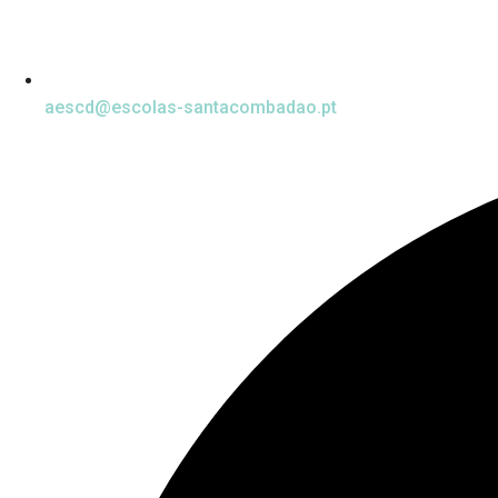
aescd@escolas-santacombadao.pt