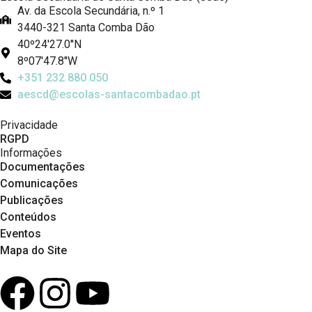
Av. da Escola Secundária, n.º 1
3440-321 Santa Comba Dão
40º24'27.0''N
8º07'47.8''W
+351 232 880 050
aescd@escolas-santacombadao.pt
Privacidade
RGPD
Informações
Documentações
Comunicações
Publicações
Conteúdos
Eventos
Mapa do Site