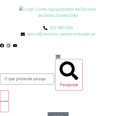
232 880 050
aescd@escolas-santacombadao.pt
Pesquisar