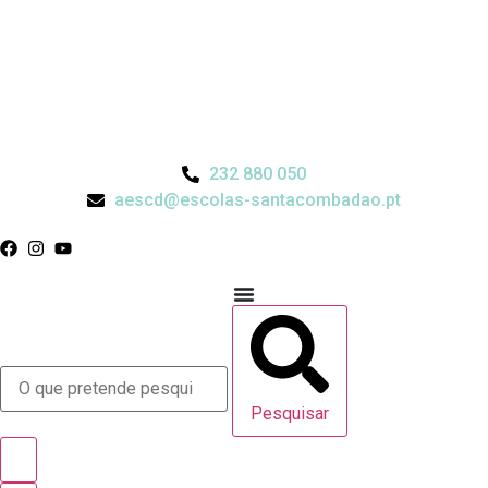
232 880 050
aescd@escolas-santacombadao.pt
Pesquisar