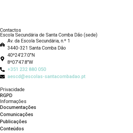
Contactos
Escola Secundária de Santa Comba Dão (sede)
Av. da Escola Secundária, n.º 1
3440-321 Santa Comba Dão
40º24'27.0''N
8º07'47.8''W
+351 232 880 050
aescd@escolas-santacombadao.pt
Privacidade
RGPD
Informações
Documentações
Comunicações
Publicações
Conteúdos