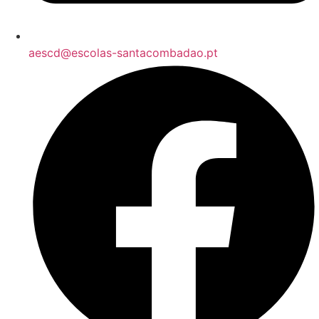
aescd@escolas-santacombadao.pt