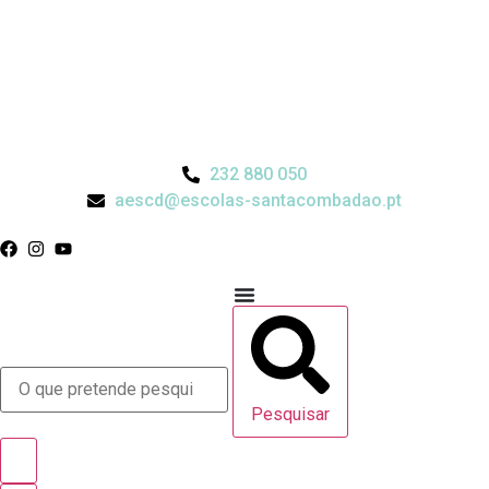
232 880 050
aescd@escolas-santacombadao.pt
Pesquisar