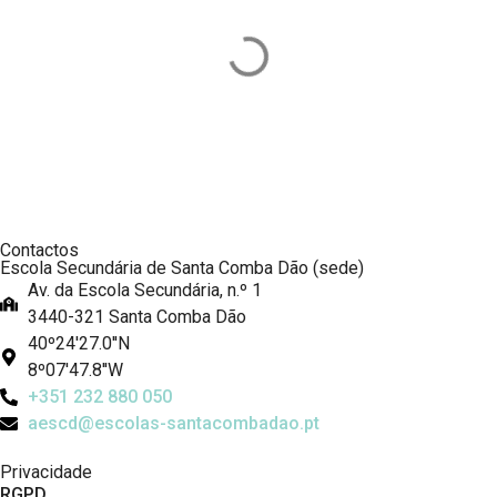
Contactos
Escola Secundária de Santa Comba Dão (sede)
Av. da Escola Secundária, n.º 1
3440-321 Santa Comba Dão
40º24'27.0''N
8º07'47.8''W
+351 232 880 050
aescd@escolas-santacombadao.pt
Privacidade
RGPD