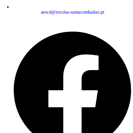
aescd@escolas-santacombadao.pt