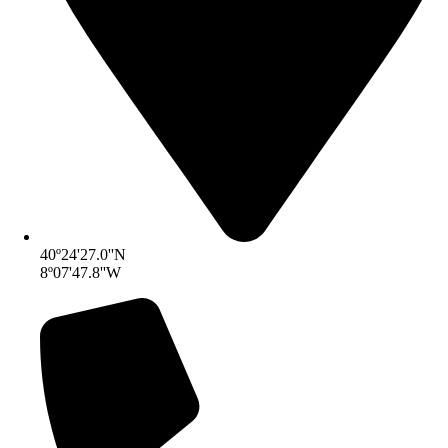
40º24'27.0''N
8º07'47.8''W