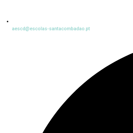
aescd@escolas-santacombadao.pt