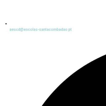
aescd@escolas-santacombadao.pt