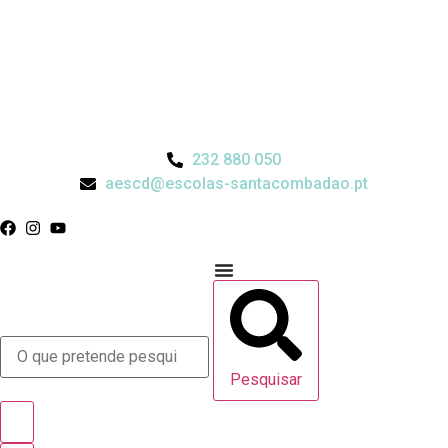
232 880 050
aescd@escolas-santacombadao.pt
Pesquisar