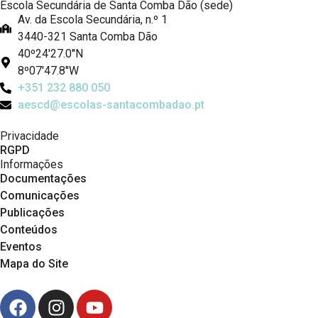
Escola Secundária de Santa Comba Dão (sede)
Av. da Escola Secundária, n.º 1
3440-321 Santa Comba Dão
40º24'27.0''N
8º07'47.8''W
+351 232 880 050
aescd@escolas-santacombadao.pt
Privacidade
RGPD
Informações
Documentações
Comunicações
Publicações
Conteúdos
Eventos
Mapa do Site