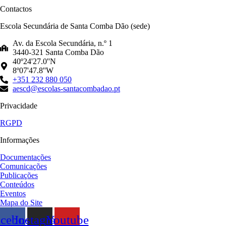
Contactos
Escola Secundária de Santa Comba Dão (sede)
Av. da Escola Secundária, n.º 1
3440-321 Santa Comba Dão
40º24'27.0''N
8º07'47.8''W
+351 232 880 050
aescd@escolas-santacombadao.pt
Privacidade
RGPD
Informações
Documentações
Comunicações
Publicações
Conteúdos
Eventos
Mapa do Site
acebook
Instagram
Youtube