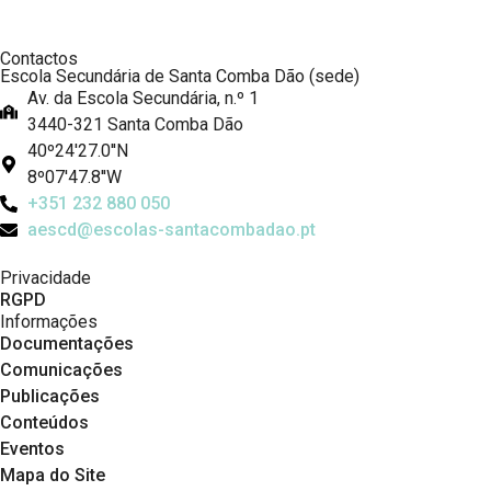
Contactos
Escola Secundária de Santa Comba Dão (sede)
Av. da Escola Secundária, n.º 1
3440-321 Santa Comba Dão
40º24'27.0''N
8º07'47.8''W
+351 232 880 050
aescd@escolas-santacombadao.pt
Privacidade
RGPD
Informações
Documentações
Comunicações
Publicações
Conteúdos
Eventos
Mapa do Site