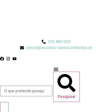
232 880 050
aescd@escolas-santacombadao.pt
Pesquisar