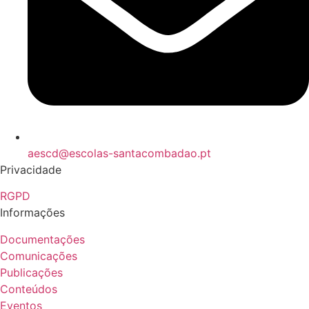
aescd@escolas-santacombadao.pt
Privacidade
RGPD
Informações
Documentações
Comunicações
Publicações
Conteúdos
Eventos