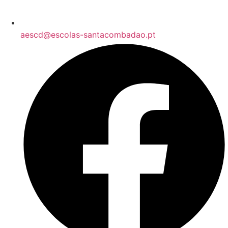
aescd@escolas-santacombadao.pt