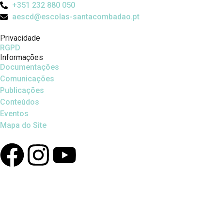
+351 232 880 050
aescd@escolas-santacombadao.pt
Privacidade
RGPD
Informações
Documentações
Comunicações
Publicações
Conteúdos
Eventos
Mapa do Site