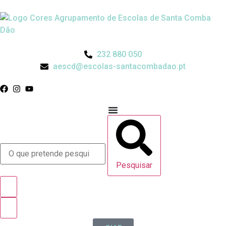
232 880 050
aescd@escolas-santacombadao.pt
Pesquisar