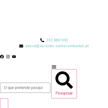
232 880 050
aescd@escolas-santacombadao.pt
Pesquisar