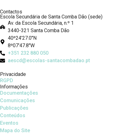
Contactos
Escola Secundária de Santa Comba Dão (sede)
Av. da Escola Secundária, n.º 1
3440-321 Santa Comba Dão
40º24'27.0''N
8º07'47.8''W
+351 232 880 050
aescd@escolas-santacombadao.pt
Privacidade
RGPD
Informações
Documentações
Comunicações
Publicações
Conteúdos
Eventos
Mapa do Site