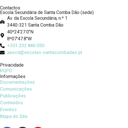
Contactos
Escola Secundária de Santa Comba Dão (sede)
Av. da Escola Secundária, n.º 1
3440-321 Santa Comba Dão
40º24'27.0''N
8º07'47.8''W
+351 232 880 050
aescd@escolas-santacombadao.pt
Privacidade
RGPD
Informações
Documentações
Comunicações
Publicações
Conteúdos
Eventos
Mapa do Site