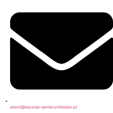
aescd@escolas-santacombadao.pt