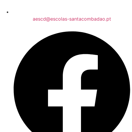
aescd@escolas-santacombadao.pt