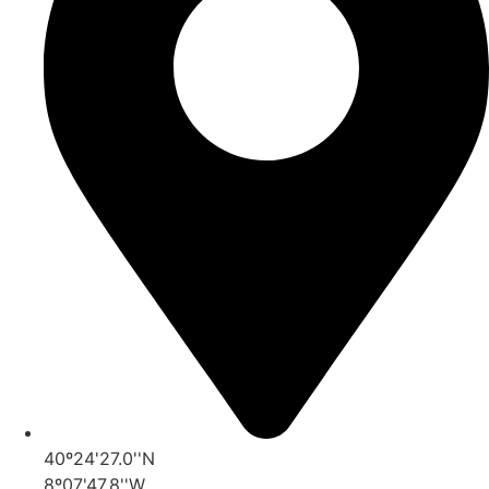
40º24'27.0''N
8º07'47.8''W