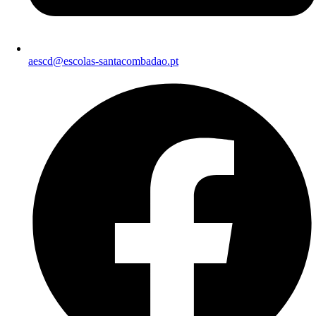
aescd@escolas-santacombadao.pt