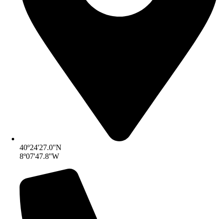
40º24'27.0''N
8º07'47.8''W