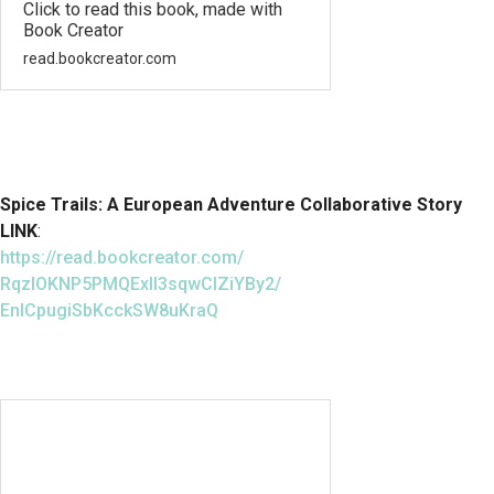
Click to read this book, made with
Book Creator
read.bookcreator.com
Spice Trails: A European Adventure Collaborative Story
LINK
:
https://read.bookcreator.com/
RqzlOKNP5PMQExII3sqwClZiYBy2/
EnICpugiSbKcckSW8uKraQ