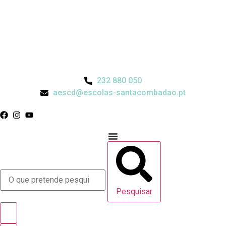
232 880 050
aescd@escolas-santacombadao.pt
Pesquisar