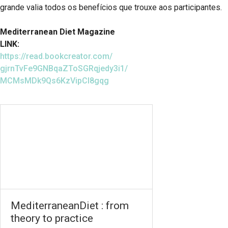
grande valia todos os benefícios que trouxe aos participantes.
Mediterranean Diet Magazine
LINK:
https://read.bookcreator.com/
gjrnTvFe9GNBqaZToSGRqjedy3i1/
MCMsMDk9Qs6KzVipCI8gqg
MediterraneanDiet : from
theory to practice