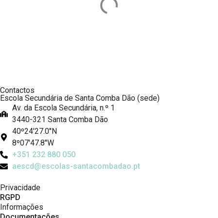
Contactos
Escola Secundária de Santa Comba Dão (sede)
Av. da Escola Secundária, n.º 1
3440-321 Santa Comba Dão
40º24'27.0''N
8º07'47.8''W
+351 232 880 050
aescd@escolas-santacombadao.pt
Privacidade
RGPD
Informações
Documentações