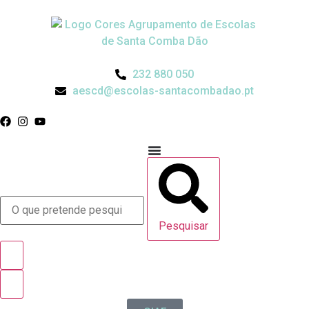
232 880 050
aescd@escolas-santacombadao.pt
Pesquisar