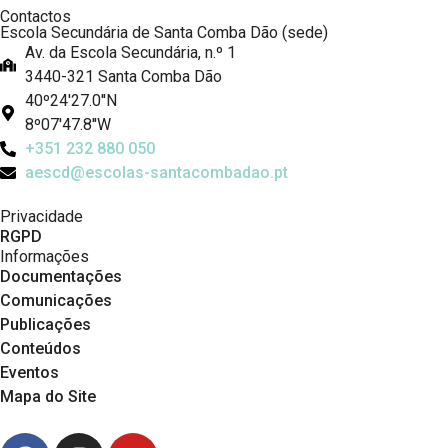
Contactos
Escola Secundária de Santa Comba Dão (sede)
Av. da Escola Secundária, n.º 1
3440-321 Santa Comba Dão
40º24'27.0''N
8º07'47.8''W
+351 232 880 050
aescd@escolas-santacombadao.pt
Privacidade
RGPD
Informações
Documentações
Comunicações
Publicações
Conteúdos
Eventos
Mapa do Site