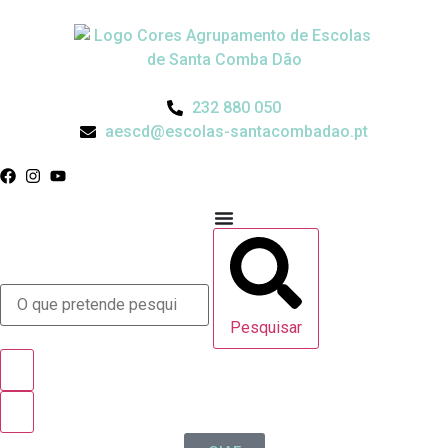
232 880 050
aescd@escolas-santacombadao.pt
Pesquisar