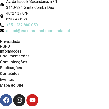
Av. da Escola Secundária, n.º 1
3440-321 Santa Comba Dão
40º24'27.0''N
8º07'47.8''W
+351 232 880 050
aescd@escolas-santacombadao.pt
Privacidade
RGPD
Informações
Documentações
Comunicações
Publicações
Conteúdos
Eventos
Mapa do Site