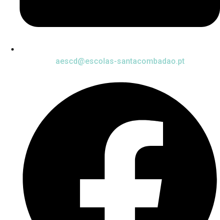
aescd@escolas-santacombadao.pt