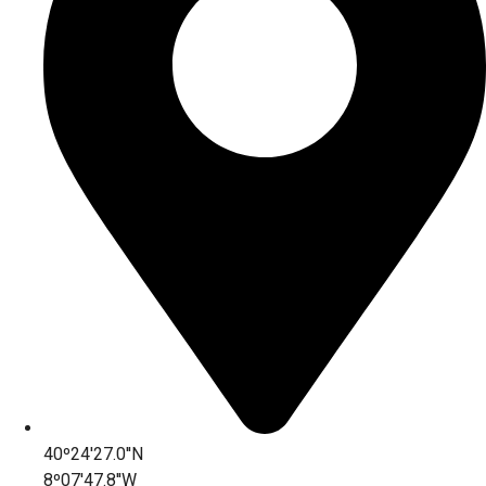
40º24'27.0''N
8º07'47.8''W