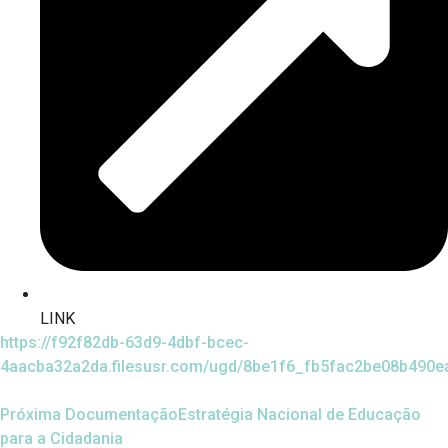
LINK
https://f92f82db-63d9-4dbf-bcec-
4aacba32a2da.filesusr.com/ugd/8be1f6_fb5fac2be08b490e
Próxima Documentação
Estratégia Nacional de Educação
para a Cidadania