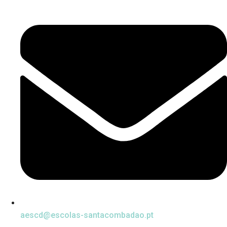
aescd@escolas-santacombadao.pt