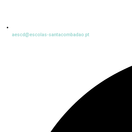
aescd@escolas-santacombadao.pt