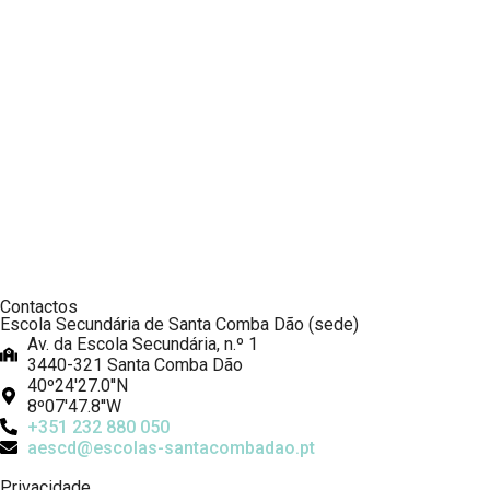
Contactos
Escola Secundária de Santa Comba Dão (sede)
Av. da Escola Secundária, n.º 1
3440-321 Santa Comba Dão
40º24'27.0''N
8º07'47.8''W
+351 232 880 050
aescd@escolas-santacombadao.pt
Privacidade