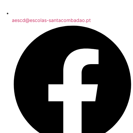
aescd@escolas-santacombadao.pt