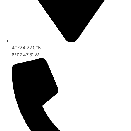
40º24'27.0''N
8º07'47.8''W