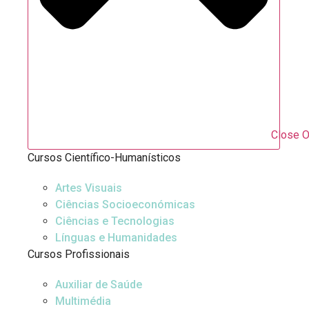
Close O
Cursos Científico-Humanísticos
Artes Visuais
Ciências Socioeconómicas
Ciências e Tecnologias
Línguas e Humanidades
Cursos Profissionais
Auxiliar de Saúde
Multimédia