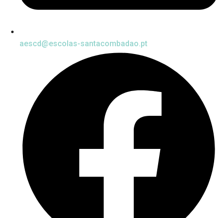
aescd@escolas-santacombadao.pt