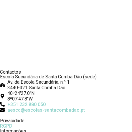
Contactos
Escola Secundária de Santa Comba Dão (sede)
Av. da Escola Secundária, n.º 1
3440-321 Santa Comba Dão
40º24'27.0''N
8º07'47.8''W
+351 232 880 050
aescd@escolas-santacombadao.pt
Privacidade
RGPD
Informações