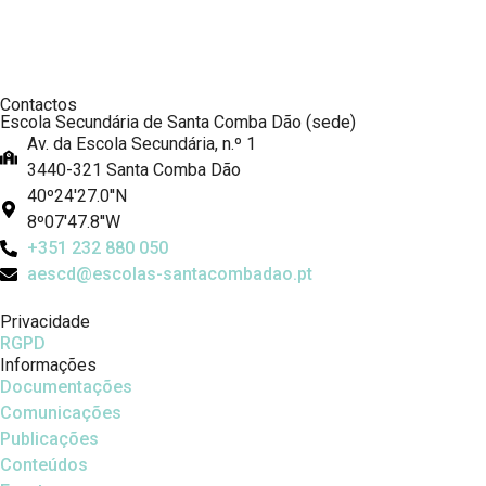
Contactos
Escola Secundária de Santa Comba Dão (sede)
Av. da Escola Secundária, n.º 1
3440-321 Santa Comba Dão
40º24'27.0''N
8º07'47.8''W
+351 232 880 050
aescd@escolas-santacombadao.pt
Privacidade
RGPD
Informações
Documentações
Comunicações
Publicações
Conteúdos