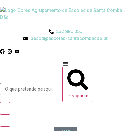
232 880 050
aescd@escolas-santacombadao.pt
Pesquisar