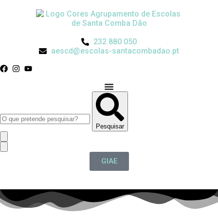
232 880 050
aescd@escolas-santacombadao.pt
Pesquisar
GIAE