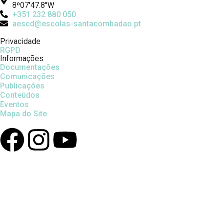
8º07'47.8''W
+351 232 880 050
aescd@escolas-santacombadao.pt
Privacidade
RGPD
Informações
Documentações
Comunicações
Publicações
Conteúdos
Eventos
Mapa do Site