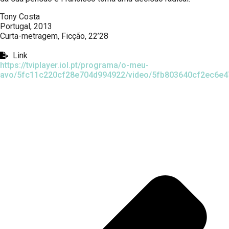
Tony Costa
Portugal, 2013
Curta-metragem, Ficção, 22’28
Link
https://tviplayer.iol.pt/programa/o-meu-
avo/5fc11c220cf28e704d994922/video/5fb803640cf2ec6e