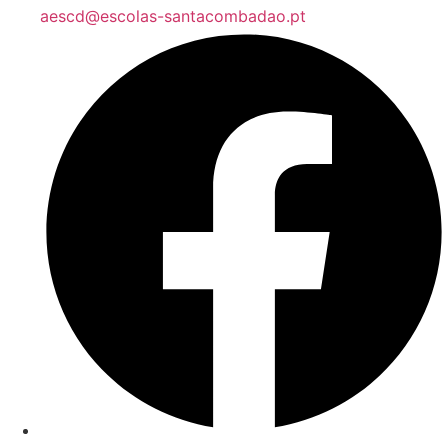
aescd@escolas-santacombadao.pt