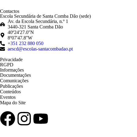
Contactos
Escola Secundária de Santa Comba Dão (sede)
Av. da Escola Secundária, n.º 1
3440-321 Santa Comba Dão
40º24'27.0''N
8º07'47.8''W
+351 232 880 050
aescd@escolas-santacombadao.pt
Privacidade
RGPD
Informações
Documentações
Comunicações
Publicações
Conteúdos
Eventos
Mapa do Site